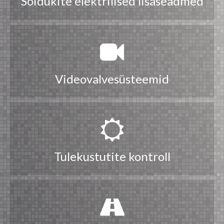
Sõidukite elektrilised lisaseadmed
Videovalvesüsteemid
Tulekustutite kontroll