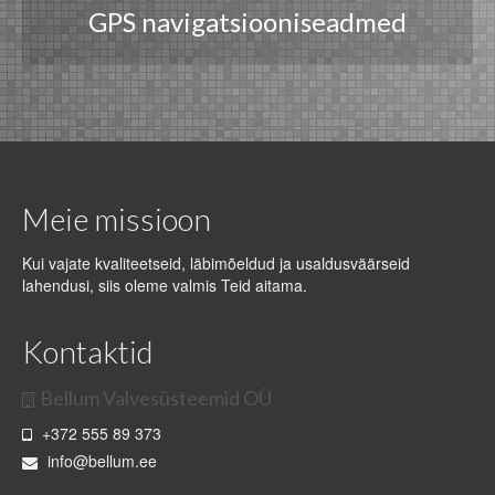
GPS navigatsiooniseadmed
Meie missioon
Kui vajate kvaliteetseid, läbimõeldud ja usaldusväärseid
lahendusi, siis oleme valmis Teid aitama.
Kontaktid
Bellum Valvesüsteemid OÜ
+372 555 89 373
info@bellum.ee