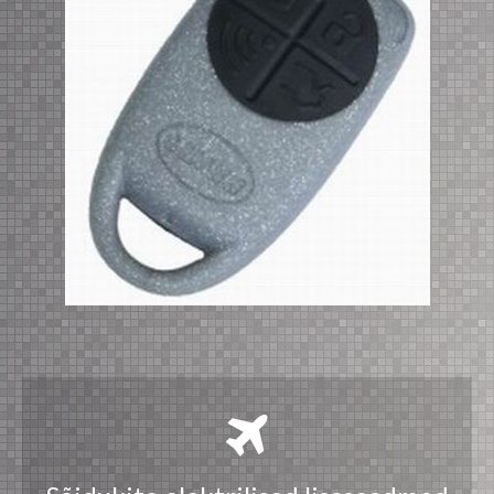
Videovalvesüsteemid
GPS navigatsiooniseadmete hooldus
Sõidukite distantskäivitus
Erilahendused
Leiunurk