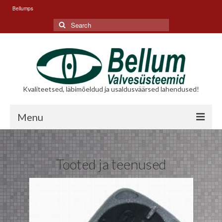
Bellumps
Search
for:
Kvaliteetsed, läbimõeldud ja usaldusväärsed lahendused!
Menu
Ettevõttest
Tooted ja teenused
Kontaktid
Tooted ja Teenused
Sõidukite elektrilised lisaseadmed